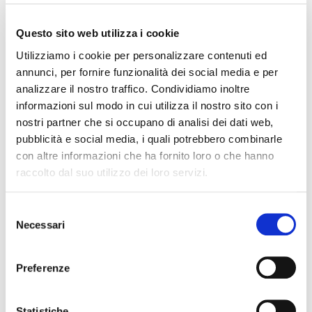
Questo sito web utilizza i cookie
Utilizziamo i cookie per personalizzare contenuti ed
annunci, per fornire funzionalità dei social media e per
analizzare il nostro traffico. Condividiamo inoltre
informazioni sul modo in cui utilizza il nostro sito con i
nostri partner che si occupano di analisi dei dati web,
pubblicità e social media, i quali potrebbero combinarle
Hotel Helvetia regala ai clienti Lo Skipass
con altre informazioni che ha fornito loro o che hanno
per un soggiorno minimo di 5 notti in mezza
raccolto dal suo utilizzo dei loro servizi.
pensione presso la nostra struttura.
Periodo 29/11/2025 al 20/12/2025.
Selezione
Necessari
del
I prezzi possono subire variazioni. Tutti i
consenso
prezzi si intendono a persona al giorno in
Preferenze
mezza pensione. Riduzione bambini in 3 e 4
letto 02-12 anni = 30%, ragazzi/adulti in 3° e
Statistiche